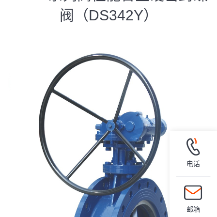
阀（DS342Y）
电话
邮箱